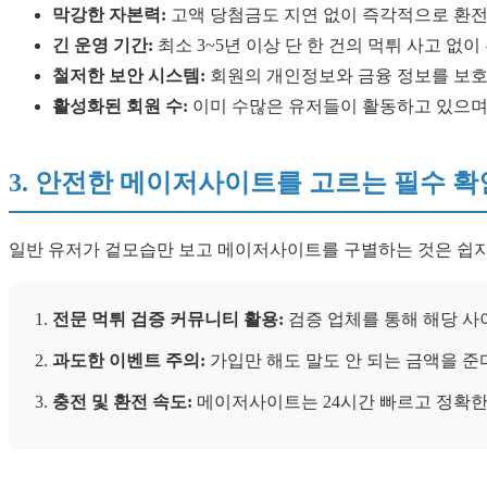
막강한 자본력:
고액 당첨금도 지연 없이 즉각적으로 환전
긴 운영 기간:
최소 3~5년 이상 단 한 건의 먹튀 사고 없
철저한 보안 시스템:
회원의 개인정보와 금융 정보를 보호
활성화된 회원 수:
이미 수많은 유저들이 활동하고 있으며,
3. 안전한 메이저사이트를 고르는 필수 
일반 유저가 겉모습만 보고 메이저사이트를 구별하는 것은 쉽지
전문 먹튀 검증 커뮤니티 활용:
검증 업체를 통해 해당 사
과도한 이벤트 주의:
가입만 해도 말도 안 되는 금액을 준
충전 및 환전 속도:
메이저사이트는 24시간 빠르고 정확한