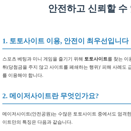
안전하고 신뢰할 수
1. 토토사이트 이용, 안전이 최우선입니다
스포츠 베팅과 미니 게임을 즐기기 위해
토토사이트
를 찾는 이
튀(당첨금을 주지 않고 사이트를 폐쇄하는 행위)' 피해 사례
를 이용해야 합니다.
2. 메이저사이트란 무엇인가요?
메이저사이트(안전공원)는 수많은 토토사이트 중에서도 엄격
이트만의 특징은 다음과 같습니다.