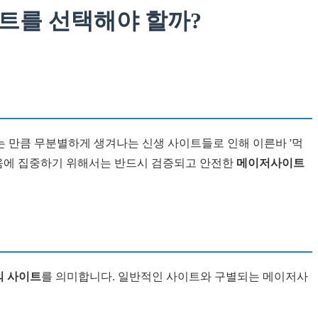
트를 선택해야 할까?
는 만큼 무분별하게 생겨나는 신생 사이트들로 인해 이른바 '먹
거움에 집중하기 위해서는 반드시 검증되고 안전한
메이저사이트
의 사이트
를 의미합니다. 일반적인 사이트와 구별되는 메이저사